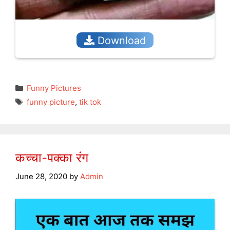
Download
Categories
Funny Pictures
Tags
funny picture
,
tik tok
कच्चा-पक्का रंग
June 28, 2020
by
Admin