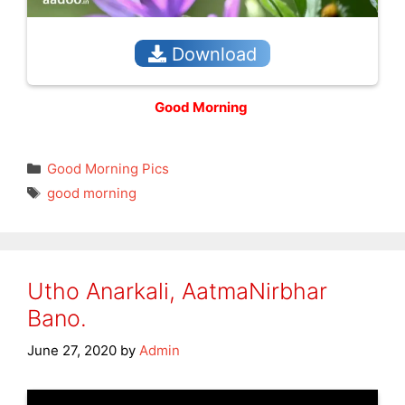
Download
Good Morning
Categories
Good Morning Pics
Tags
good morning
Utho Anarkali, AatmaNirbhar
Bano.
June 27, 2020
by
Admin