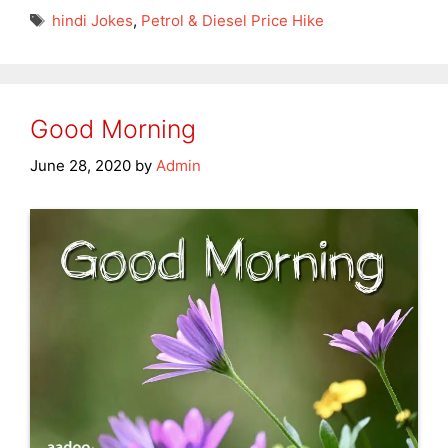
Tags
hindi Jokes
,
Petrol & Diesel Price Hike
Good Morning
June 28, 2020
by
Admin