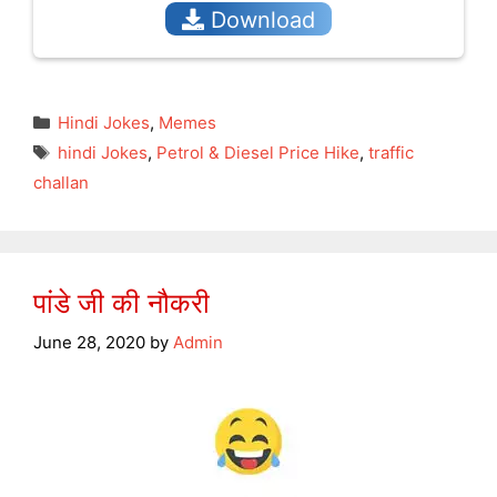
Download
Categories
Hindi Jokes
,
Memes
Tags
hindi Jokes
,
Petrol & Diesel Price Hike
,
traffic
challan
पांडे जी की नौकरी
June 28, 2020
by
Admin