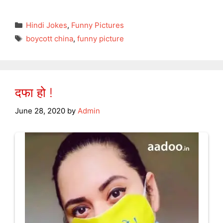
Categories
Hindi Jokes
,
Funny Pictures
Tags
boycott china
,
funny picture
दफा हो !
June 28, 2020
by
Admin