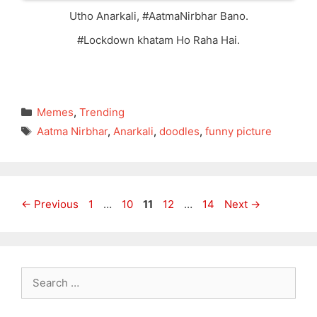
Utho Anarkali, #AatmaNirbhar Bano.
#Lockdown khatam Ho Raha Hai.
Categories
Memes
,
Trending
Tags
Aatma Nirbhar
,
Anarkali
,
doodles
,
funny picture
Page
Page
Page
Page
Page
←
Previous
1
…
10
11
12
…
14
Next
→
Search
for: